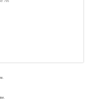
од:
795
м.
ви.