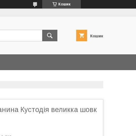
Кошик
Кошик
анина Кустодія великка шовк