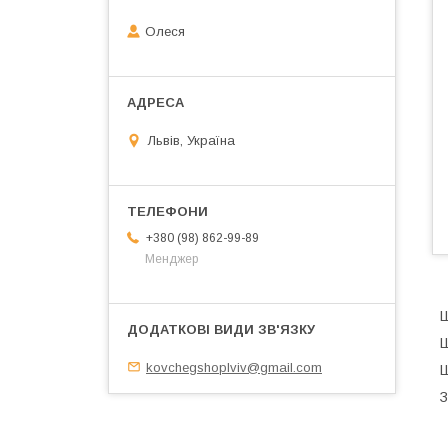
Олеся
Львів, Україна
+380 (98) 862-99-89
Менджер
Ш
Ш
kovchegshoplviv@gmail.com
Ш
З