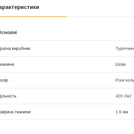
арактеристики
Основні
раїна виробник
Туреччи
канина
Шовк
олір
Різні кол
ільність
420 г/м2
ирина тканини
1.6 мм