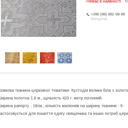
Немає в наявності
К
+380 (98) 862-99-89
Менджер
овкова тканина церковної тематики- Кустодія велика біла з золото
ирина полотна 1,6 м., щільність 420 г. метр погонний.
ирина рапорту - 18см., кількість малюнків на ширину тканини - 9.
астосовується для пошиття одягу священика та інших потреб церк