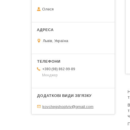
Олеся
Львів, Україна
+380 (98) 862-99-89
Менджер
Н
т
В
kovchegshoplviv@gmail.com
т
ч
П