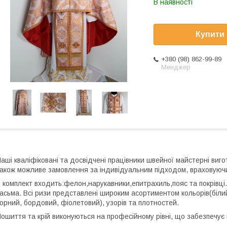
В наявності
Купити
+380 (98) 862-99-89
Менджер
аші кваліфіковані та досвідчені працівники швейної майстерні виг
акож можливе замовлення за індивідуальним підходом, враховуючи 
 комплект входить:фелон,нарукавники,епитрахиль,пояс та покрівці.
асьма. Всі ризи представлені широким асортиментом кольорів(білий
орний, бордовий, фіолетовий), узорів та плотностей.
ошиття та крій виконуються на професійному рівні, що забезпечує