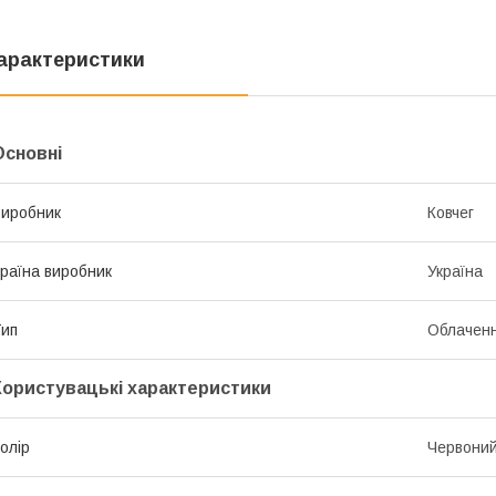
арактеристики
Основні
иробник
Ковчег
раїна виробник
Україна
ип
Облачен
Користувацькі характеристики
олір
Червоний