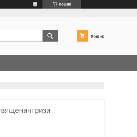
Кошик
Кошик
священичі ризи