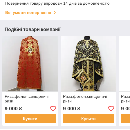
Повернення товару впродовж 14 днів за домовленістю
Всі умови повернення
Подібні товари компанії
Риза,фелон,священичі
Риза,фелон,священичі
Риза
ризи
ризи
ризи
9 000
9 000
9 0
₴
₴
Купити
Купити