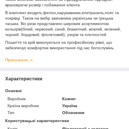
враховуючи розмір і побажання клієнта.
В комплект входить:фелон,нарукавники,епитрахиль,пояс та
покрівці. Також на вибір замовника українська чи грецька
тасьма. Всі ризи представлені широким асортиментом
кольорів(білий, червоний, синій, блакитний, жовтий, зелений,
чорний, бордовий, фіолетовий), узорів та плотностей.
Пошиття та крій виконуються на професійному рівні, що
забезпечує комфортне використання під час богослужінь.
Приховати
Характеристики
Основні
Виробник
Ковчег
Країна виробник
Україна
Тип
Облачення
Користувацькі характеристики
Колір
Фіолетовий з золотом