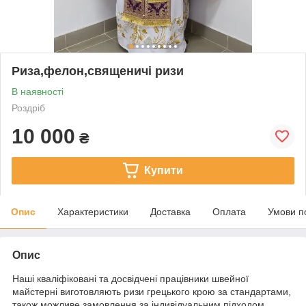
Риза,фелон,священичі ризи
В наявності
Роздріб
10 000
₴
Купити
Опис
Характеристики
Доставка
Оплата
Умови п
Опис
Наші кваліфіковані та досвідчені працівники швейної
майстерні виготовляють ризи грецького крою за стандартами,
також можливе замовлення за індивідуальним підходом,