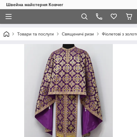
Швейна майстерня Ковчег
Товари та послуги
Священичі ризи
Фіолетові з золо