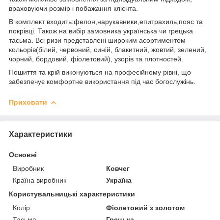
враховуючи розмір і побажання клієнта.
В комплект входить:фелон,нарукавники,епитрахиль,пояс та
покрівці. Також на вибір замовника українська чи грецька
тасьма. Всі ризи представлені широким асортиментом
кольорів(білий, червоний, синій, блакитний, жовтий, зелений,
чорний, бордовий, фіолетовий), узорів та плотностей.
Пошиття та крій виконуються на професійному рівні, що
забезпечує комфортне використання під час богослужінь.
Приховати
Характеристики
Основні
Виробник
Ковчег
Країна виробник
Україна
Користувальницькі характеристики
Колір
Фіолетовий з золотом
Тасьма
Грецька