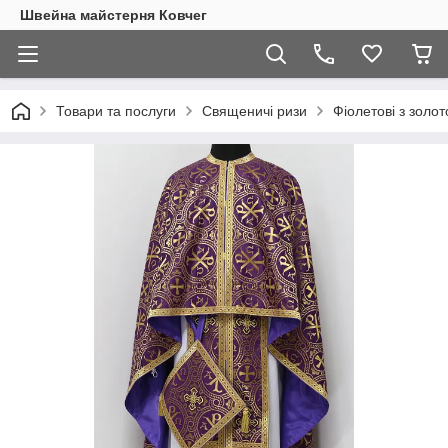
Швейна майстерня Ковчег
Товари та послуги
Священичі ризи
Фіолетові з золо