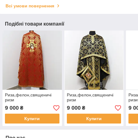
Всі умови повернення
Подібні товари компанії
Риза,фелон,священичі
Риза,фелон,священичі
Риза
ризи
ризи
ризи
9 000
9 000
9 0
₴
₴
Купити
Купити
Про нас