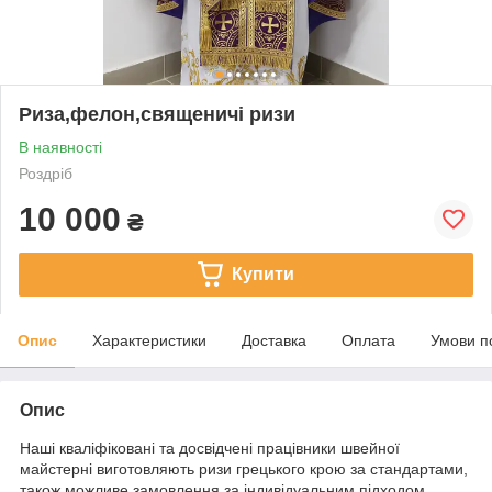
Риза,фелон,священичі ризи
В наявності
Роздріб
10 000
₴
Купити
Опис
Характеристики
Доставка
Оплата
Умови п
Опис
Наші кваліфіковані та досвідчені працівники швейної
майстерні виготовляють ризи грецького крою за стандартами,
також можливе замовлення за індивідуальним підходом,