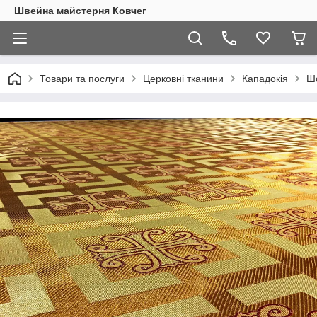
Швейна майстерня Ковчег
Товари та послуги
Церковні тканини
Кападокія
Шо