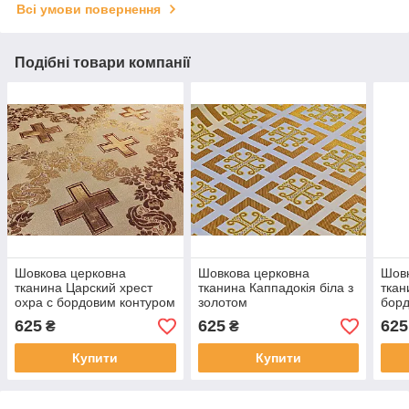
Всі умови повернення
Подібні товари компанії
Шовкова церковна
Шовкова церковна
Шовк
тканина Царский хрест
тканина Каппадокія біла з
ткан
охра с бордовим контуром
золотом
борд
з золотом
зол
625
625
625
₴
₴
Купити
Купити