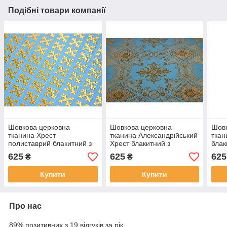
Подібні товари компанії
Шовкова церковна
Шовкова церковна
Шовк
тканина Хрест
тканина Александрійський
ткан
полиставрий блакитний з
Хрест блакитний з
блак
золотом
золотом
625
625
625
₴
₴
Купити
Купити
Про нас
89% позитивних з 19 відгуків за рік