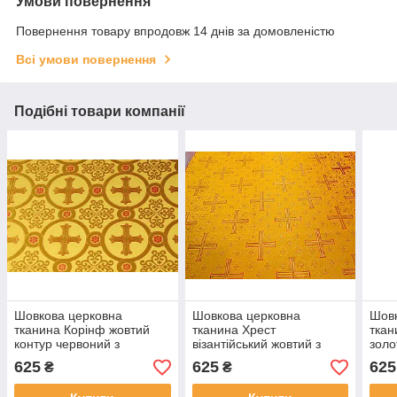
Умови повернення
Повернення товару впродовж 14 днів за домовленістю
Всі умови повернення
Подібні товари компанії
Шовкова церковна
Шовкова церковна
Шовк
тканина Корінф жовтий
тканина Хрест
ткан
контур червоний з
візантійський жовтий з
зол
золотом
червоним контуромз
625
625
625
₴
₴
золотом