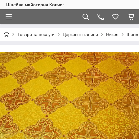
Швейна майстерня Ковчег
Товари та послуги
Церковні тканини
Никея
Шовко