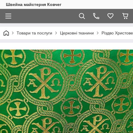
Швейна майстерня Ковчег
Товари та послуги
Церковні тканини
Різдво Христове