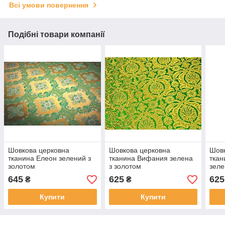
Всі умови повернення
Подібні товари компанії
Шовкова церковна
Шовкова церковна
Шовк
тканина Елеон зелений з
тканина Вифания зелена
ткан
золотом
з золотом
зеле
645
625
625
₴
₴
Купити
Купити