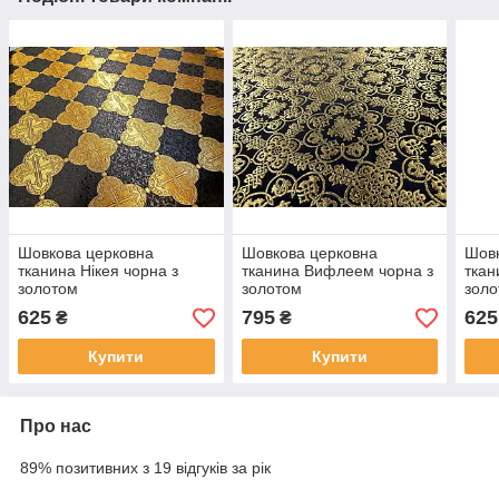
Шовкова церковна
Шовкова церковна
Шовк
тканина Нікея чорна з
тканина Вифлеем чорна з
ткан
золотом
золотом
зол
625
795
625
₴
₴
Купити
Купити
Про нас
89% позитивних з 19 відгуків за рік